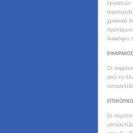
εργασιών 
συμπεριλ
χρονικά δ
προτέρων 
διακόψει 
ΕΦΑΡΜΟΣΤ
Οι παρόντ
από το Ελ
ιστοσελίδ
ΕΠΙΚΟΙΝ
Σε περίπτ
ιστοσελίδ