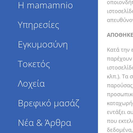
οποιονδήπ
Η mamamnio
ιστοσελίδ
απευθύνο
Υπηρεσίες
ΑΠΟΘΗΚΕ
Εγκυμοσύνη
Κατά την 
παρέχουν 
Τοκετός
ιστοσελίδ
κλπ.). Τα
Λοχεία
παρούσας 
προσωπικώ
Βρεφικό μασάζ
καταχωρήσ
εντάξει α
Νέα & Άρθρα
που εκτελ
δεδομένα,