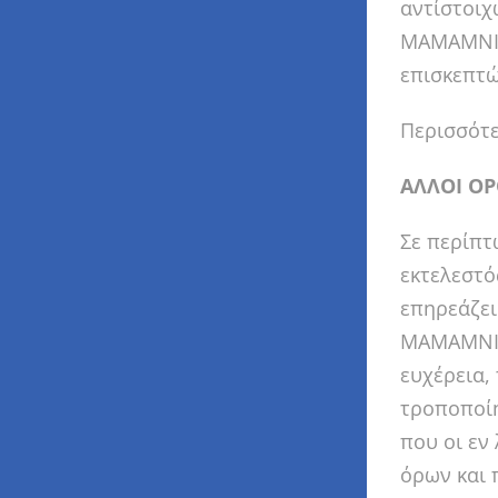
αντίστοιχ
MAMAMNIO
επισκεπτώ
Περισσότ
ΑΛΛΟΙ ΟΡ
Σε περίπτ
εκτελεστό
επηρεάζει
MAMAMNIO 
ευχέρεια,
τροποποίη
που οι εν
όρων και 