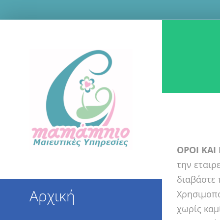
Μετάβαση
στο
περιεχόμενο
ΟΡΟΙ ΚΑΙ
την εταιρ
διαβάστε 
Αρχική
Χρησιμοπο
χωρίς καμ