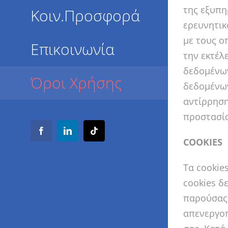
της εξυπη
Κοιν.Προσφορά
ερευνητικ
με τους ο
Επικοινωνία
την εκτέλ
δεδομένων
Όροι Χρήσης
δεδομένων
αντίρρηση
προστασία
Facebook
LinkedIn
Tiktok
COOKIES
Τα cookie
cookies δ
παρούσας 
απενεργοπ