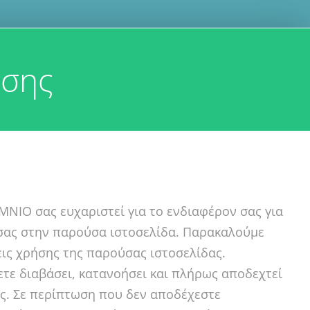
ήσης
NIO σας ευχαριστεί για το ενδιαφέρον σας για
ή σας στην παρούσα ιστοσελίδα. Παρακαλούμε
ις χρήσης της παρούσας ιστοσελίδας.
ετε διαβάσει, κατανοήσει και πλήρως αποδεχτεί
ές. Σε περίπτωση που δεν αποδέχεστε