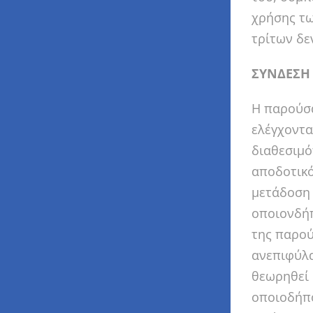
χρήσης τω
τρίτων δε
ΣΥΝΔΕΣΗ 
Η παρούσα
ελέγχοντα
διαθεσιμό
αποδοτικό
μετάδοση 
οποιονδή
της παρού
ανεπιφύλα
θεωρηθεί 
οποιοδήπο