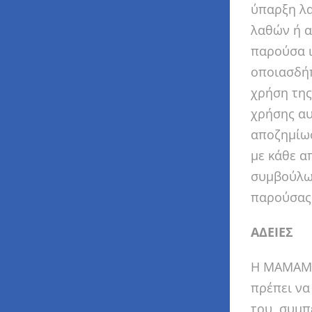
ύπαρξη λ
λαθών ή α
παρούσα ι
οποιασδήπ
χρήση της
χρήσης αυ
αποζημίωσ
με κάθε α
συμβούλω
παρούσας 
ΑΔΕΙΕΣ
Η MAMAMNI
πρέπει να
του, συμπ