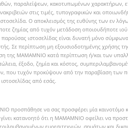
αθών, παραλείψεων, κακοτυπωμένων χαρακτήρων, ε
νακριβειών στις τιμές, τυπογραφικών και οποιωνδ
στοσελίδα. Ο αποκλεισμός της ευθύνης των εν λόγ
οτε ζημίας από τυχόν μετάδοση οποιουδήποτε ιού 
 παρούσας ιστοσελίδας είναι δυνατή μόνο σύμφωνα
τής. Σε περίπτωση μη εξουσιοδοτημένης χρήσης τη
η της MAMAMNIO κατά περίπτωση ή/και των υπαλλή
πώλεια, έξοδο, ζημία και κόστος, συμπεριλαμβανομέ
ν, που τυχόν προκύψουν από την παραβίαση των π
ιστοσελίδας από εσάς.
O προσπάθησε να σας προσφέρει μία καινοτόμο και
 γίνει κατανοητό ότι η MAMAMNIO οφείλει να προστ
εριλαμβανομένων ευρεσιτεχνιών, σημάτων και δικα