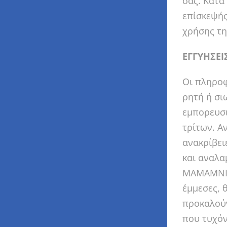
σας. Κατά
επίσκεψής
χρήσης τη
ΕΓΓΥΗΣΕΙ
Οι πληροφ
ρητή ή σι
εμπορευσι
τρίτων. Α
ανακρίβει
και αναλα
MAMAMNIO 
έμμεσες, 
προκαλούν
που τυχόν