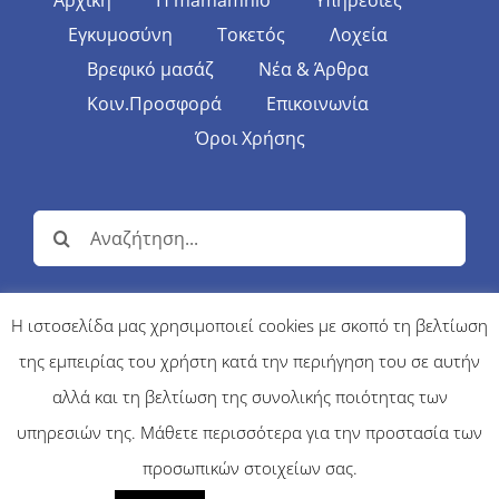
Αρχική
Η mamamnio
Υπηρεσίες
Εγκυμοσύνη
Τοκετός
Λοχεία
Βρεφικό μασάζ
Νέα & Άρθρα
Κοιν.Προσφορά
Επικοινωνία
Όροι Χρήσης
Αναζήτηση
για:
Η ιστοσελίδα μας χρησιμοποιεί cookies με σκοπό τη βελτίωση
της εμπειρίας του χρήστη κατά την περιήγηση του σε αυτήν
© Copyright 2017 | MAMAMNIO - Κέντρο Περιγεννητικής
Φροντίδας | All Rights Reserved |
κατασκευή ιστοσελίδων firebit
αλλά και τη βελτίωση της συνολικής ποιότητας των
υπηρεσιών της. Μάθετε περισσότερα για την προστασία των
προσωπικών στοιχείων σας.