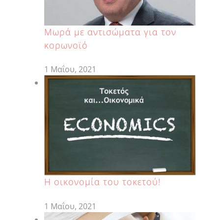
Μωρά με αντισώματα για τον
κορωνοϊό
1 Μαΐου, 2021
H οικονομία του τοκετού!
1 Μαΐου, 2021