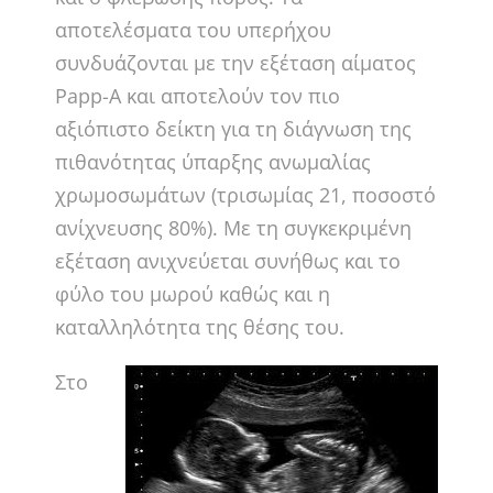
αποτελέσματα του υπερήχου
συνδυάζονται με την εξέταση αίματος
Papp-A και αποτελούν τον πιο
αξιόπιστο δείκτη για τη διάγνωση της
πιθανότητας ύπαρξης ανωμαλίας
χρωμοσωμάτων (τρισωμίας 21, ποσοστό
ανίχνευσης 80%). Με τη συγκεκριμένη
εξέταση ανιχνεύεται συνήθως και το
φύλο του μωρού καθώς και η
καταλληλότητα της θέσης του.
Στο