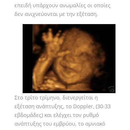
επειδή υπάρχουν ανωμαλίες οι οποίες
δεν ανιχνεύονται με την εξέταση.
Στο τρίτο τρίμηνο, διενεργείται η
εξέταση ανάπτυξης, το Doppler, (30-33
εβδομάδες) και ελέγχει τον ρυθμό
ανάπτυξης του εμβρύου, το αμνιακό