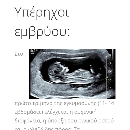
Υπέρηχοι
εμβρύου:
Στο
πρώτο τρίμηνο της εγκυμοσύνης (11- 14
εβδομάδες) ελέγχεται η αυχενική
διαφάνεια, η ύπαρξη του ρινικού οστού
και ο φλεβώδης πόρος. Τα