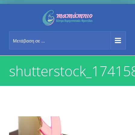
Μετάβαση
στο
περιεχόμενο
Μετάβαση σε ...
shutterstock_17415