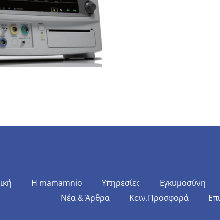
ική
Η mamamnio
Υπηρεσίες
Εγκυμοσύνη
Νέα & Άρθρα
Κοιν.Προσφορά
Επ