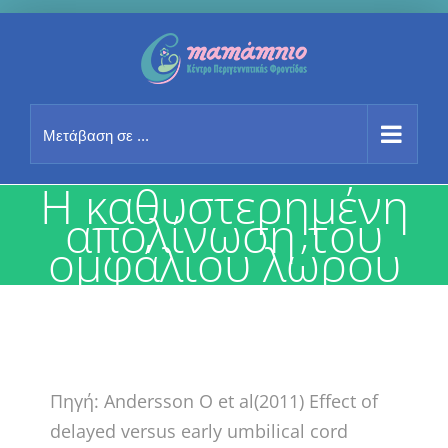
Μετάβαση
στο
περιεχόμενο
Μετάβαση σε ...
H καθυστερημένη
απολίνωση του
ομφάλιου λώρου
Πηγή: Andersson O et al(2011) Effect of
delayed versus early umbilical cord