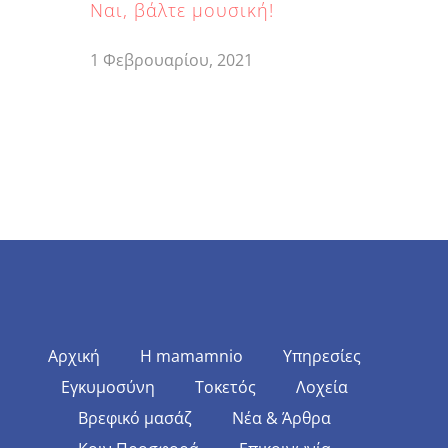
Ναι, βάλτε μουσική!
1 Φεβρουαρίου, 2021
Αρχική
Η mamamnio
Υπηρεσίες
Εγκυμοσύνη
Τοκετός
Λοχεία
Βρεφικό μασάζ
Νέα & Άρθρα