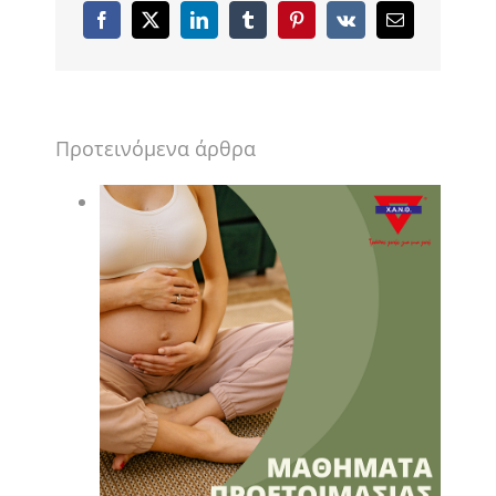
Facebook
X
LinkedIn
Tumblr
Pinterest
Vk
Email
Προτεινόμενα άρθρα