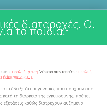
κές διαταραχές. Οι
ια τα παιδιά.
BOOK:
Η
Βασιλική Τριάντη
βρίσκεται στην τοποθεσία
Βασιλική
μβρίου στις 2:28 μ.μ.
ατα έδειξε ότι οι γυναίκες που πάσχουν από
ς κατά τη διάρκεια της εγκυμοσύνης, πρέπει
ς εξετάσεις καθώς διατρέχουν αυξημένο