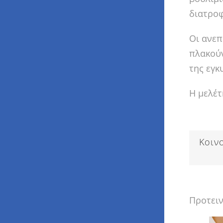
διατροφ
Οι ανεπ
πλακούν
της εγκ
Η μελέτ
Κοιν
Προτει