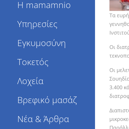
Η mamamnio
Τα ευρή
Υπηρεσίες
γεννηθο
Ινστιτο
Εγκυμοσύνη
Οι διατ
τεκνοπο
Τοκετός
Οι μελε
Λοχεία
Σουηδία
3.400 κ
διατροφ
Βρεφικό μασάζ
Διαπιστ
Νέα & Άρθρα
μικροκε
Παράλλη