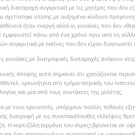
ική διαταραχή συγκριτικά με τις μητέρες που δεν ε
α σχετίστηκε επίσης με αυξημένο κίνδυνο προγεννη
ασθένεια ήταν ενεργή αλλά οι γυναίκες που δεν «θε
ε εμφανιστεί πάνω από ένα χρόνο πριν από τη σύλλ
ών συγκριτικά με εκείνες που δεν είχαν διαγνωστεί
ες γυναίκες με διατροφικές διαταραχές ανήκουν στι
ινικής άποψης αυτό σημαίνει ότι χρειάζονται περισσ
Μάντελ, ερευνήτρια στο τμήμα Ιατρικής του Ινστιτού
λογίας και μια από τους συντάκτες της μελέτης.
 με τους ερευνητές, υπάρχουν πολλές πιθανές εξηγή
ής διατροφή με τις συνεπακόλουθες ελλείψεις θρε
η. Η κορτιζόλη (ορμόνη του στρες) βρίσκεται σε υψη
α και έχει προηγουμένως συσχετιστεί με μικροκεφαλ