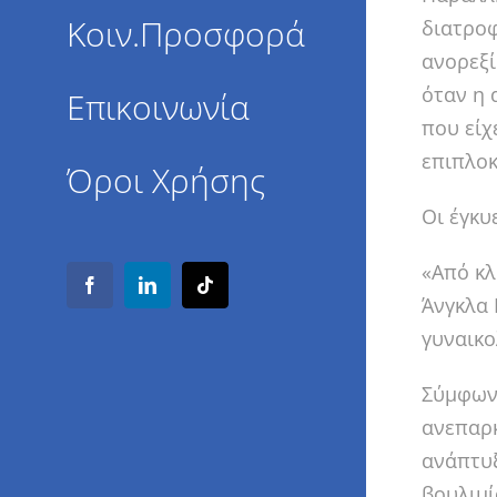
Κοιν.Προσφορά
διατροφ
ανορεξί
όταν η 
Επικοινωνία
που είχ
επιπλοκ
Όροι Χρήσης
Οι έγκυ
«Από κλ
Facebook
LinkedIn
Tiktok
Άνγκλα 
γυναικο
Σύμφωνα
ανεπαρκ
ανάπτυξ
βουλιμί