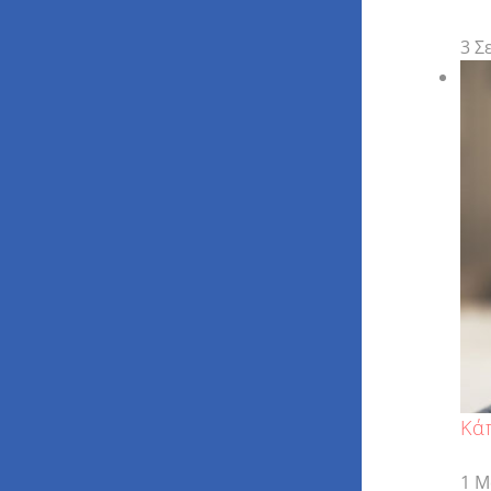
3 Σ
Κά
1 Μ