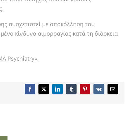
ς.
σης συσχετιστεί με αποκόλληση του
μένο κίνδυνο αιμορραγίας κατά τη διάρκεια
A Psychiatry».
Facebook
X
LinkedIn
Tumblr
Pinterest
Vk
Email