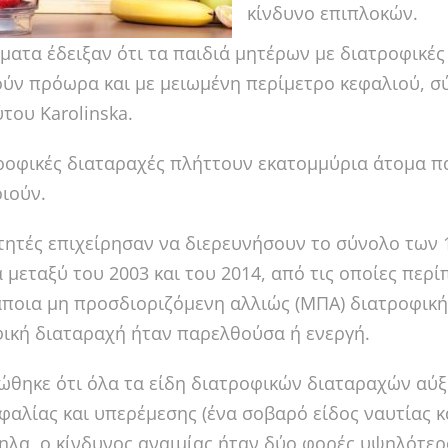
κίνδυνο επιπλοκών.
ματα έδειξαν ότι τα παιδιά μητέρων με διατροφικέ
ύν πρόωρα και με μειωμένη περίμετρο κεφαλιού, σ
ύτου Karolinska.
ροφικές διαταραχές πλήττουν εκατομμύρια άτομα πα
ιούν.
τητές επιχείρησαν να διερευνήσουν το σύνολο των 
 μεταξύ του 2003 και του 2014, από τις οποίες περίπ
άποια μη προσδιοριζόμενη αλλιώς (ΜΠΑ) διατροφική
ική διαταραχή ήταν παρελθούσα ή ενεργή.
ώθηκε ότι όλα τα είδη διατροφικών διαταραχών αύ
φαλίας και υπερέμεσης (ένα σοβαρό είδος ναυτίας κ
λα, ο κίνδυνος αναιμίας ήταν δύο φορές υψηλότερο