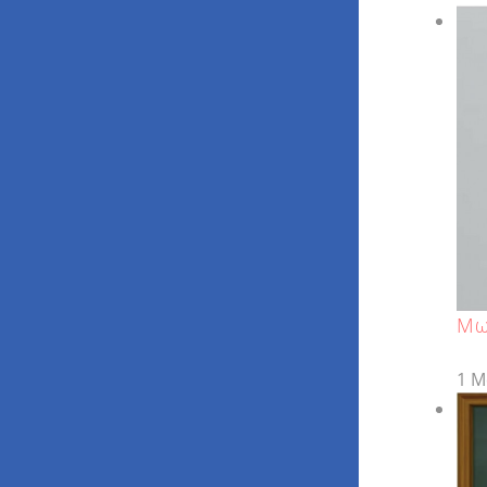
Μω
1 Μ