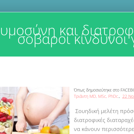
υμοσύνη και διατροφι
σοβαροί κίνδυνοι γ
Όπως δημοσιεύτηκε στο FACE
Τριάντη MD, MSc, PhDc
.,
22 Νοε
Σουηδική μελέτη πρόσφ
διατροφικές διαταραχέ
να κάνουν περισσότερε