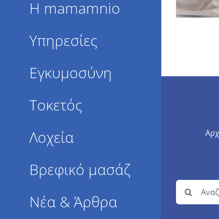
Η mamamnio
Υπηρεσίες
Εγκυμοσύνη
Τοκετός
Λοχεία
Αρχ
Βρεφικό μασάζ
Αναζήτησ
Νέα & Άρθρα
για: