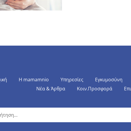
ική
Η mamamnio
Υπηρεσίες
Εγκυμοσύνη
Νέα & Άρθρα
Κοιν.Προσφορά
Επ
η