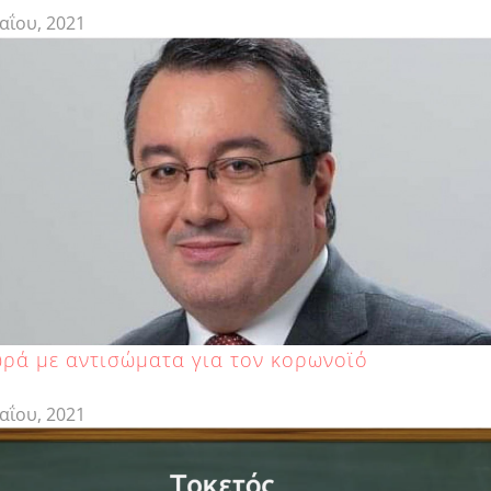
αΐου, 2021
ρά με αντισώματα για τον κορωνοϊό
αΐου, 2021