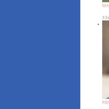
ΜΑ
3 Σ
Κά