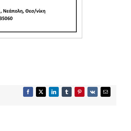
Facebook
X
LinkedIn
Tumblr
Pinterest
Vk
Email