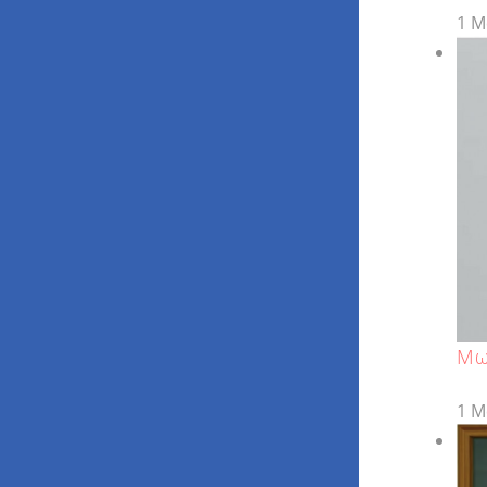
1 Μ
Μω
1 Μ