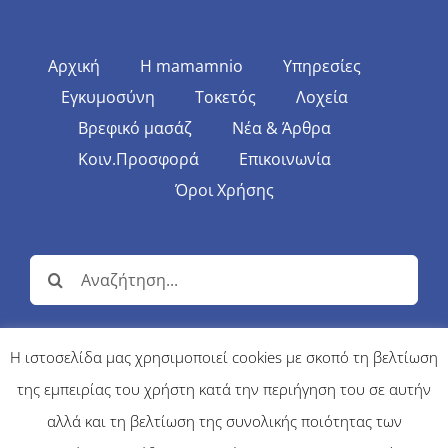
Αρχική
Η mamamnio
Υπηρεσίες
Εγκυμοσύνη
Τοκετός
Λοχεία
Βρεφικό μασάζ
Νέα & Άρθρα
Κοιν.Προσφορά
Επικοινωνία
Όροι Χρήσης
Αναζήτηση
για:
Η ιστοσελίδα μας χρησιμοποιεί cookies με σκοπό τη βελτίωση
της εμπειρίας του χρήστη κατά την περιήγηση του σε αυτήν
© Copyright 2017 | MAMAMNIO - Κέντρο Περιγεννητικής
Φροντίδας | All Rights Reserved |
κατασκευή ιστοσελίδων firebit
αλλά και τη βελτίωση της συνολικής ποιότητας των