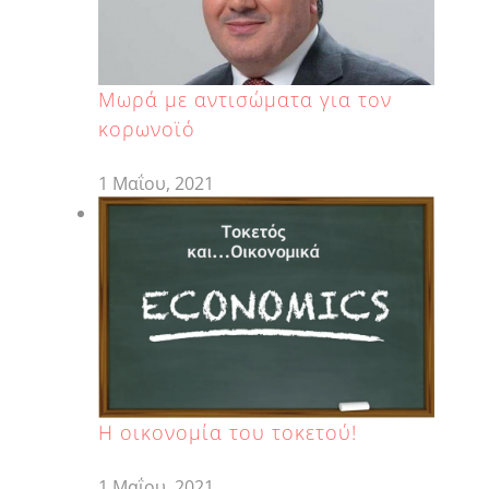
Μωρά με αντισώματα για τον
κορωνοϊό
1 Μαΐου, 2021
H οικονομία του τοκετού!
1 Μαΐου, 2021