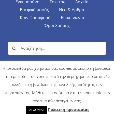
Εγκυμοσύνη
Τοκετός
Λοχεία
Βρεφικό μασάζ
Νέα & Άρθρα
Κοιν.Προσφορά
Επικοινωνία
Όροι Χρήσης
Αναζήτηση
για:
Η ιστοσελίδα μας χρησιμοποιεί cookies με σκοπό τη βελτίωση
της εμπειρίας του χρήστη κατά την περιήγηση του σε αυτήν
© Copyright 2017 | MAMAMNIO - Κέντρο Περιγεννητικής
Φροντίδας | All Rights Reserved |
κατασκευή ιστοσελίδων firebit
αλλά και τη βελτίωση της συνολικής ποιότητας των
υπηρεσιών της. Μάθετε περισσότερα για την προστασία των
προσωπικών στοιχείων σας.
Πολιτική προστασίας
ΔΕΧΟΜΑΙ