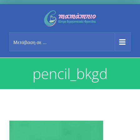
Μετάβαση
στο
περιεχόμενο
Μετάβαση σε ...
pencil_bkgd