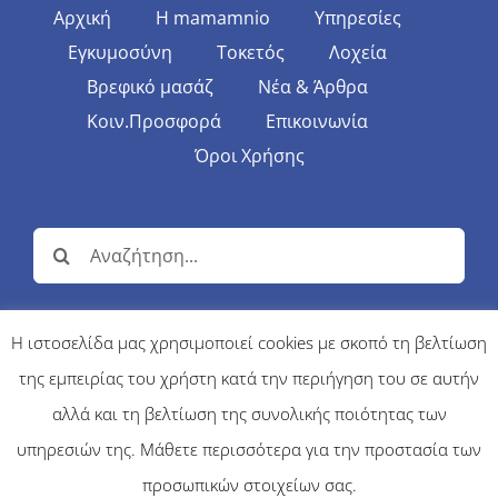
Αρχική
Η mamamnio
Υπηρεσίες
Εγκυμοσύνη
Τοκετός
Λοχεία
Βρεφικό μασάζ
Νέα & Άρθρα
Κοιν.Προσφορά
Επικοινωνία
Όροι Χρήσης
Αναζήτηση
για:
Η ιστοσελίδα μας χρησιμοποιεί cookies με σκοπό τη βελτίωση
της εμπειρίας του χρήστη κατά την περιήγηση του σε αυτήν
© Copyright 2017 | MAMAMNIO - Κέντρο Περιγεννητικής
Φροντίδας | All Rights Reserved |
κατασκευή ιστοσελίδων firebit
αλλά και τη βελτίωση της συνολικής ποιότητας των
υπηρεσιών της. Μάθετε περισσότερα για την προστασία των
προσωπικών στοιχείων σας.