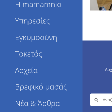
Η mamamnio
Υπηρεσίες
Εγκυμοσύνη
Τοκετός
Λοχεία
Αρχ
Βρεφικό μασάζ
Αναζήτησ
Νέα & Άρθρα
για: