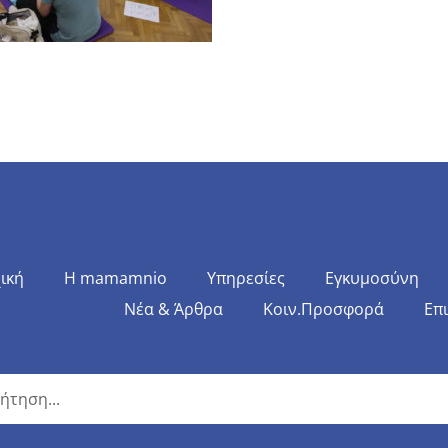
ική
Η mamamnio
Υπηρεσίες
Εγκυμοσύνη
Νέα & Άρθρα
Κοιν.Προσφορά
Επ
η